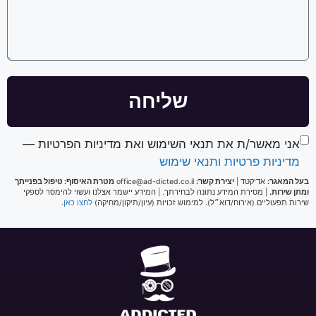
שליחה
אני מאשר/ת את תנאי השימוש ואת מדיניות הפרטיות —
מדיניות פרטיות ותנאי שימוש
בעל המאגר:
אדיקטד |
יצירת קשר:
office@ad-dicted.co.il
מטרת האיסוף: טיפול בפנייתך
ומתן שירות.
| מסירת המידע נתונה לבחירתך. | המידע יישמר אצלנו ועשוי להימסר לספקי
שירות תפעוליים (אירוח/דוא״ל). למימוש זכויות (עיון/תיקון/מחיקה)
לחצו כאן
.